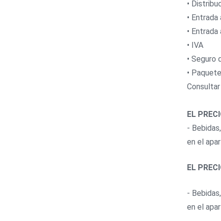
• Distribu
• Entrada 
• Entrada 
• IVA
• Seguro d
• Paquete
Consultar
EL PRECI
- Bebidas
en el apa
EL PRECI
- Bebidas
en el apa