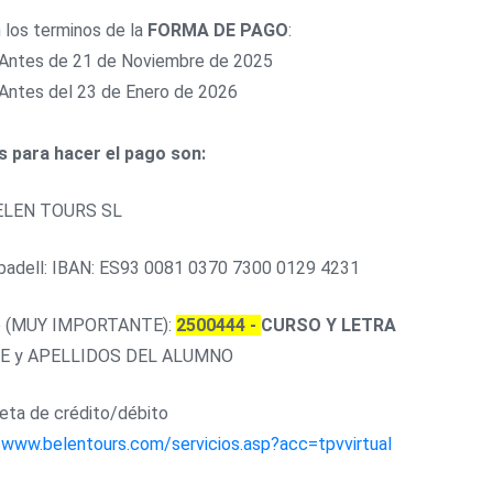
 los terminos de la
FORMA DE PAGO
:
 Antes de 21 de Noviembre de 2025
 Antes del 23 de Enero de 2026
s para hacer el pago son:
 BELEN TOURS SL
adell: IBAN:
ES93 0081 0370 7300 0129 4231
o (MUY IMPORTANTE):
2500444 -
CURSO Y LETRA
E y APELLIDOS DEL ALUMNO
jeta de crédito/débito
/www.belentours.com/servicios.asp?acc=tpvvirtual