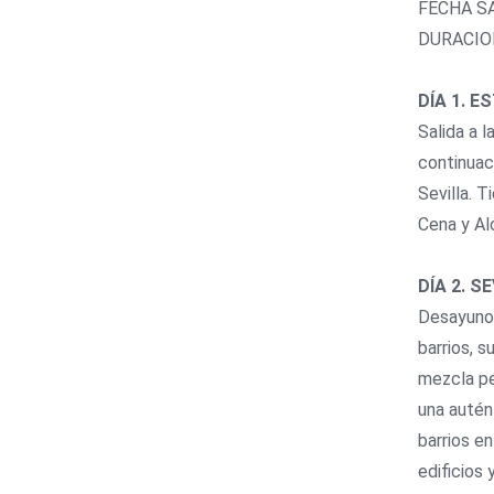
FECHA S
DURACIO
DÍA 1. E
Salida a 
continuaci
Sevilla. T
Cena y Al
DÍA 2. S
Desayuno. 
barrios, 
mezcla pe
una autén
barrios e
edificios