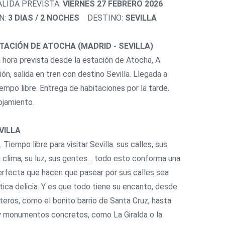
ALIDA PREVISTA:
VIERNES 27 FEBRERO 2026
N:
3 DIAS / 2 NOCHES
DESTINO:
SEVILLA
STACIÓN DE ATOCHA (MADRID - SEVILLA)
la hora prevista desde la estación de Atocha, A
ón, salida en tren con destino Sevilla. Llegada a
iempo libre. Entrega de habitaciones por la tarde.
ojamiento.
EVILLA
Tiempo libre para visitar Sevilla. sus calles, sus
su clima, su luz, sus gentes… todo esto conforma una
rfecta que hacen que pasear por sus calles sea
tica delicia. Y es que todo tiene su encanto, desde
nteros, como el bonito barrio de Santa Cruz, hasta
 y monumentos concretos, como La Giralda o la