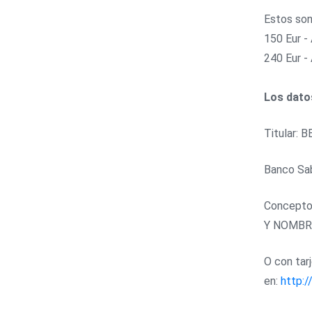
Estos son
150 Eur -
240 Eur -
Los dato
Titular:
Banco Sab
Concept
Y NOMBR
O con tar
en:
http:/