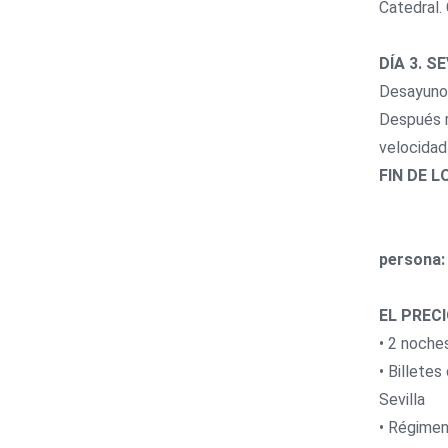
Catedral.
DÍA 3. S
Desayuno.
Después r
velocidad
FIN DE L
P
persona:
EL PRECI
• 2 noche
• Billetes
Sevilla
• Régimen