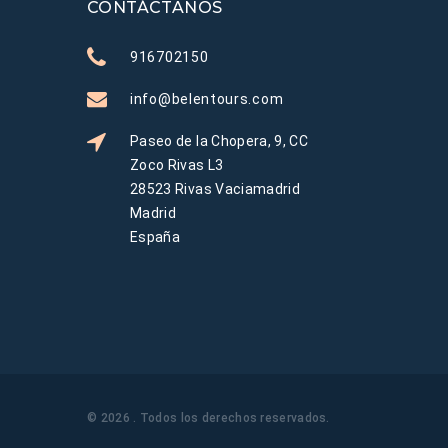
CONTÁCTANOS
916702150
info@belentours.com
Paseo de la Chopera, 9, CC
Zoco Rivas L3
28523 Rivas Vaciamadrid
Madrid
España
©
2026
. Todos los derechos reservados
.