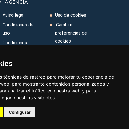
MI AGENCIA
Aviso legal
Uso de cookies
Condiciones de
Cambiar
uso
preferencias de
cookies
Condiciones
Generales
Area privada
Ley de Viajes
Contacto
kies
Combinados
 técnicas de rastreo para mejorar tu experiencia de
Política de
 web, para mostrarte contenidos personalizados y
privacidad
ra analizar el tráfico en nuestra web y para
egan nuestros visitantes.
Configurar
Aviso legal