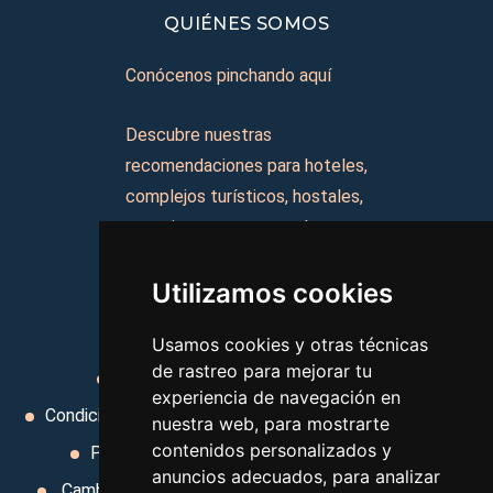
QUIÉNES SOMOS
Conócenos pinchando aquí
Descubre nuestras
recomendaciones para hoteles,
complejos turísticos, hostales,
vacaciones, paquetes de
viajes, y mucho más!
Utilizamos cookies
MI AGENCIA
Usamos cookies y otras técnicas
de rastreo para mejorar tu
Aviso legal
Condiciones de uso
experiencia de navegación en
Condiciones Generales
Ley de Viajes Combinados
nuestra web, para mostrarte
contenidos personalizados y
Política de privacidad
Uso de cookies
anuncios adecuados, para analizar
Cambiar preferencias de cookies
Area privada